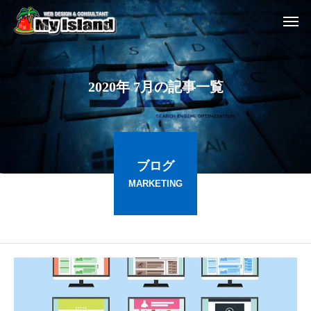
2
0
2
0
年
7
月
の
記
事
一
覧
ブログ
MARKETING