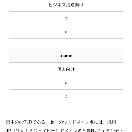
ビジネス用途向け
○
○
.name
個人向け
○
○
日本のccTLDである「.jp」のつくドメイン名には、汎用
JP（はんようジェイピー）ドメイン名と属性JP（ぞくせい