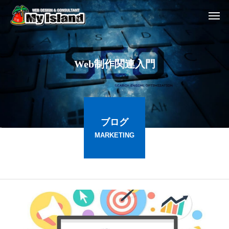
W
e
b
制
作
関
連
入
門
ブログ
MARKETING