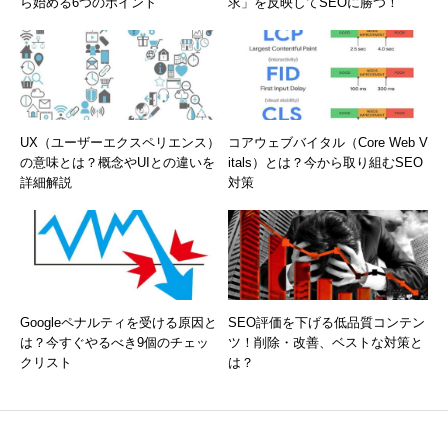
ら始める6つのポイント
求」を反映してSEOに勝つ！
UX（ユーザーエクスペリエンス）
コアウェブバイタル（Core Web V
の意味とは？概念やUIとの違いを
itals）とは？今から取り組むSEO
詳細解説
対策
Googleペナルティを受ける原因と
SEO評価を下げる低品質コンテン
は？今すぐやるべき9個のチェッ
ツ！削除・改善、ベストな対策と
クリスト
は？