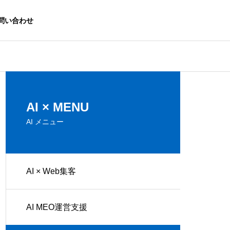
問い合わせ
無料ツール
集客方法
AI × MENU
AI メニュー
AI × Web集客
AIチャットボット「ChatGP
AI文章作成サ
T」とは？使い方・注意点を初
う？マーケテ
AI MEO運営支援
心者向けに解説
ット・デメリ