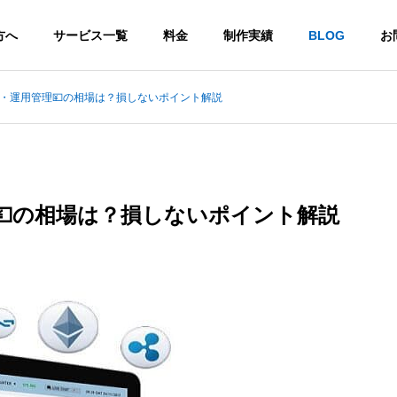
方へ
サービス一覧
料金
制作実績
BLOG
お
・運用管理💴の相場は？損しないポイント解説
ール
無料ツール
💴の相場は？損しないポイント解説
のAIチャットとは？メリ
GoogleのAI「Bard（バー
注意点を初心者向けに
ド）」とは？日本語版公開
は？初心者向け解説