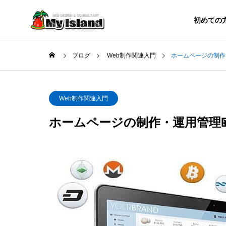
初めての
ブログ
Web制作関連入門
ホームページの制作
業種別ＨＰ集客方法
無料ツ
Web制作関連入門
ホームページの制作・運用管理
BLOG
ブログ
le基準
解体業がホームページで集客
Bing
7か条
に成功する8つの秘訣
ットや
解説