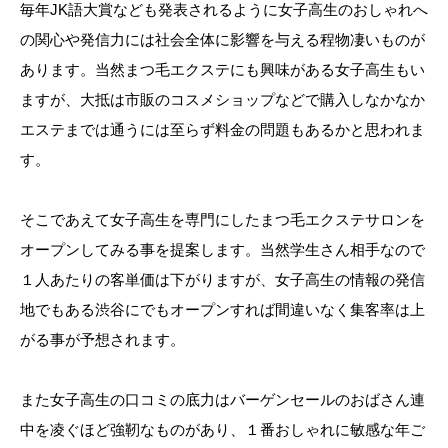
毎年JK語大賞なども発表されるように女子高生のおしゃれへ
の関心や発信力には社会全体に影響を与える程物凄いものが
あります。当然まつ毛エクステにも興味がある女子高生もい
ますが、大抵は市販のコスメショップなどで購入しなかなか
エステまでは通うには至らず料金の問題もあるかと思われま
す。
そこであえて女子高生を専門にしたまつ毛エクステサロンを
オープンしてみる事を提案します。当然学生さん相手なので
１人あたりの客単価は下がりますが、女子高生の情報の発信
地でもある渋谷にでもオープンすれば間違いなく集客率は上
がる事が予想されます。
また女子高生の口コミの底力はバーゲンセールのおばさん連
中を凌ぐほど強靭なものがあり、１番おしゃれに敏感な年ご