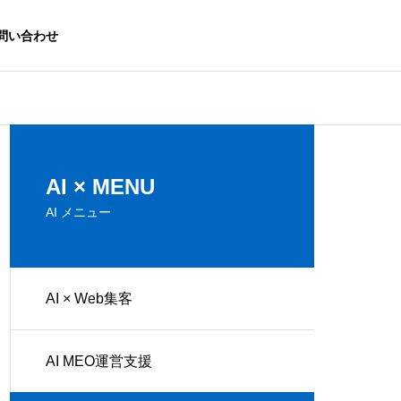
問い合わせ
無料ツール
集客方法
AI × MENU
AI メニュー
AI × Web集客
AIチャットボット「ChatGP
AI文章作成サ
T」とは？使い方・注意点を初
う？マーケテ
AI MEO運営支援
心者向けに解説
ット・デメリ