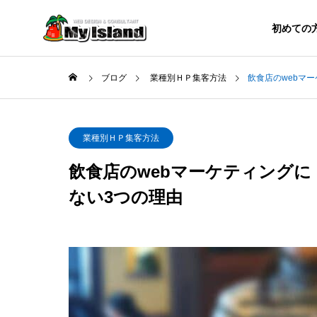
初めての
ブログ
業種別ＨＰ集客方法
飲食店のwebマ
業種別ＨＰ集客方法
無料ツ
業種別ＨＰ集客方法
飲食店のwebマーケティング
BLOG
ない3つの理由
ブログ
le基準
解体業がホームページで集客
Bing
7か条
に成功する8つの秘訣
ットや
解説